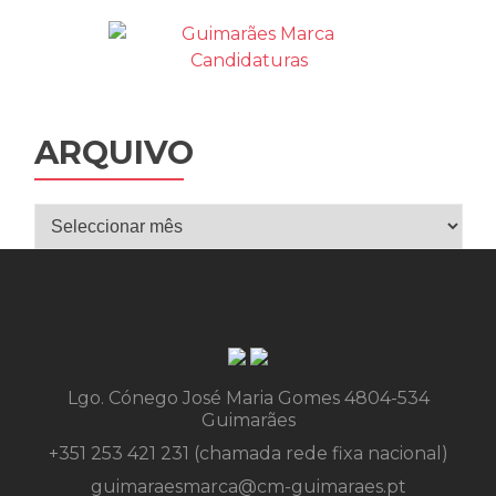
ARQUIVO
Lgo. Cónego José Maria Gomes 4804-534
Guimarães
+351 253 421 231 (chamada rede fixa nacional)
guimaraesmarca@cm-guimaraes.pt