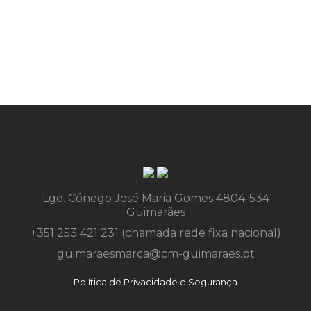
de
artigos
Lgo. Cónego José Maria Gomes 4804-534
Guimarães
+351 253 421 231 (chamada rede fixa nacional)
guimaraesmarca@cm-guimaraes.pt
Política de Privacidade e Segurança