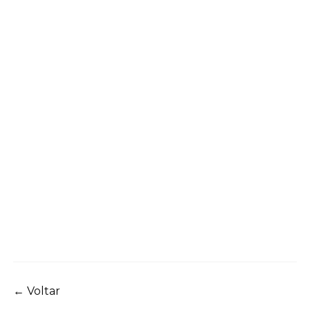
Navegação
←
Voltar