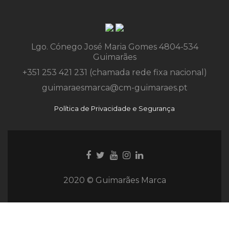
Lgo. Cónego José Maria Gomes 4804-534
Guimarães
+351 253 421 231 (chamada rede fixa nacional)
guimaraesmarca@cm-guimaraes.pt
Política de Privacidade e Segurança
Ligação
Ligação
Youtube
Ligação
Ligação
para
para
link
para
para
Facebook
Twitter
Instagram
Instagram
2020 © Guimarães Marca