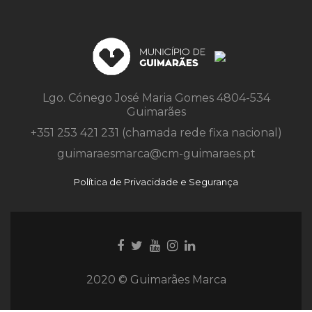
Lgo. Cónego José Maria Gomes 4804-534
Guimarães
+351 253 421 231 (chamada rede fixa nacional)
guimaraesmarca@cm-guimaraes.pt
Política de Privacidade e Segurança
Ligação
Ligação
Youtube
Ligação
Ligação
para
para
link
para
para
Facebook
Twitter
Instagram
Instagram
2020 © Guimarães Marca