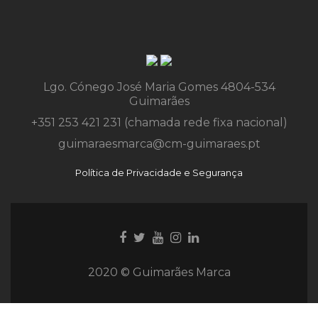
Lgo. Cónego José Maria Gomes 4804-534
Guimarães
+351 253 421 231 (chamada rede fixa nacional)
guimaraesmarca@cm-guimaraes.pt
Política de Privacidade e Segurança
Ligação
Ligação
Youtube
Ligação
Ligação
para
para
link
para
para
Facebook
Twitter
Instagram
Instagram
2020 © Guimarães Marca