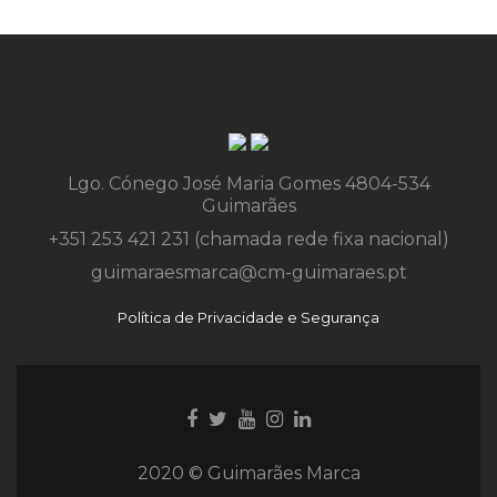
Lgo. Cónego José Maria Gomes 4804-534
Guimarães
+351 253 421 231 (chamada rede fixa nacional)
guimaraesmarca@cm-guimaraes.pt
Política de Privacidade e Segurança
Ligação
Ligação
Youtube
Ligação
Ligação
para
para
link
para
para
Facebook
Twitter
Instagram
Instagram
2020 © Guimarães Marca