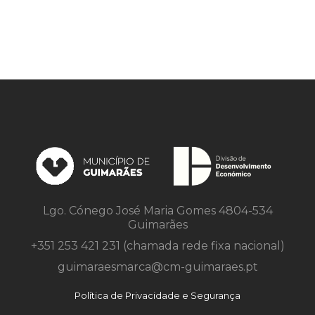
artigos
Lgo. Cónego José Maria Gomes 4804-534
Guimarães
+351 253 421 231 (chamada rede fixa nacional)
guimaraesmarca@cm-guimaraes.pt
Política de Privacidade e Segurança