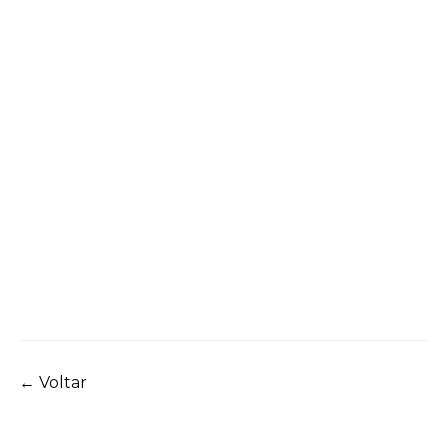
Navegação
←
Voltar
de