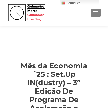
Português
ALTER
Mês da Economia
´25 : Set.Up
IN(dustry) – 3ª
Edição De
Programa De