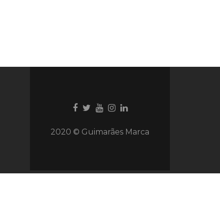
Ligação
Ligação
Youtube
Ligação
Ligação
para
para
link
para
para
Facebook
Twitter
Instagram
Instagram
2020 © Guimarães Marca