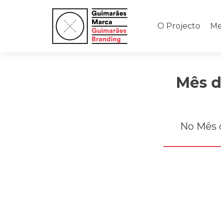
Saltar
para
O Projecto
Me
o
conteúdo
Mês d
No Mês 