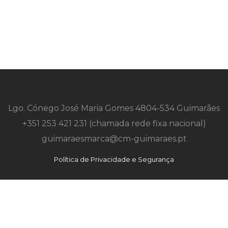
Lgo. Cónego José Maria Gomes 4804-534 Guimarães
+351 253 421 231 (chamada rede fixa nacional)
guimaraesmarca@cm-guimaraes.pt
Política de Privacidade e Segurança