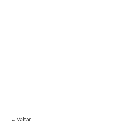
Navegação
←
Voltar
de