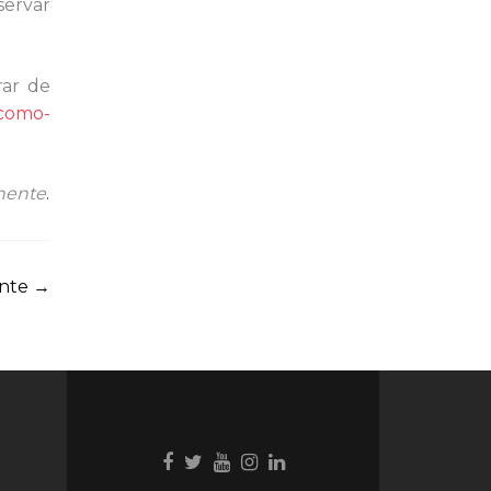
servar
rar de
/como-
nente
.
inte
→
Ligação
Ligação
Youtube
Ligação
Ligação
para
para
link
para
para