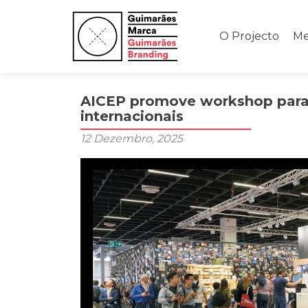
Saltar
para
O Projecto
Me
o
conteúdo
AICEP promove workshop para 
internacionais
12 Dezembro, 2025