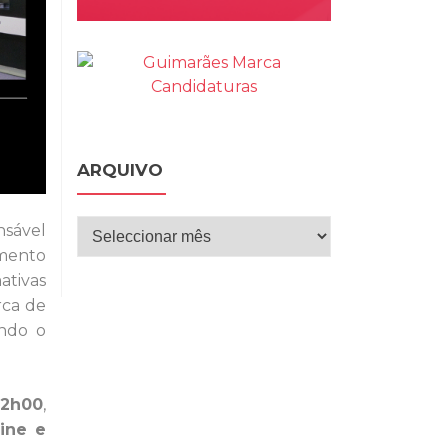
ARQUIVO
Arquivo
nsável
imento
ativas
rca de
ando o
12h00
,
line e