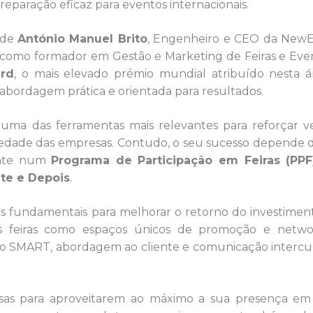
eparação eficaz para eventos internacionais.
 de
António Manuel Brito
, Engenheiro e CEO da New
 como formador em Gestão e Marketing de Feiras e Eve
rd
, o mais elevado prémio mundial atribuído nesta á
abordagem prática e orientada para resultados.
r uma das ferramentas mais relevantes para reforçar v
iedade das empresas. Contudo, o seu sucesso depende
sente num
Programa de Participação em Feiras (PPF
nte e Depois
.
os fundamentais para melhorar o retorno do investimen
as feiras como espaços únicos de promoção e netwo
to SMART, abordagem ao cliente e comunicação intercul
as para aproveitarem ao máximo a sua presença em 