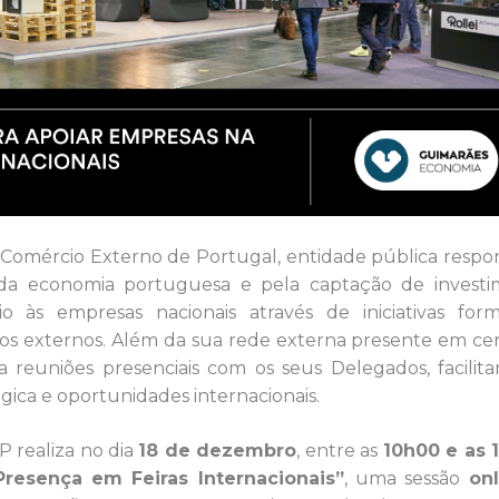
 Comércio Externo de Portugal, entidade pública respo
 da economia portuguesa e pela captação de invest
o às empresas nacionais através de iniciativas form
dos externos. Além da sua rede externa presente em ce
a reuniões presenciais com os seus Delegados, facilit
gica e oportunidades internacionais.
P realiza no dia
18 de dezembro
, entre as
10h00 e as 
resença em Feiras Internacionais”
, uma sessão
on