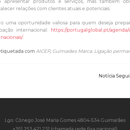
só apresentar produtos e serviços, mas também ob
lecer relações com clientes atuais e potenciais.
endo uma oportunidade valiosa para quem deseja prepa
ipação internacional:
https://portugalglobal.pt/agenda
nacionais/
etiquetada com
AICEP
,
Guimarães Marca
.
Ligação perma
Notícia Segu
Lgo. Cónego José Maria Gomes 4804-534 Guimarães
+351 253 421 231 (chamada rede fixa nacional)