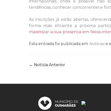
internacionais, onde é possível não 
tendências, conhecer concorrentes e forta
As inscrições já estão abertas, oferec
forma mais eficiente a próxima partic
maximizar-a-sua-presenca-em-feiras-inter
Esta entrada foi publicada em
Notícias
e 
Navegação
←
Notícia Anterior
de
artigos