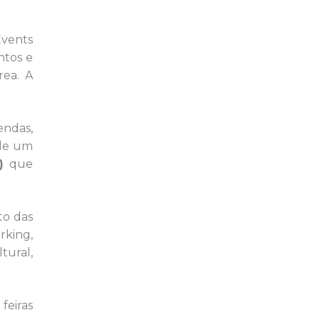
Events
ntos e
rea. A
endas,
 de um
)
que
to das
rking,
tural,
feiras