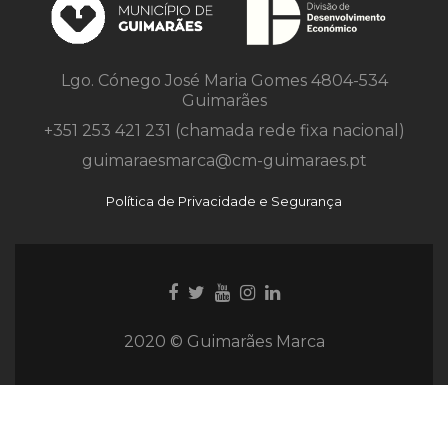
Lgo. Cónego José Maria Gomes 4804-534
Guimarães
+351 253 421 231 (chamada rede fixa nacional)
guimaraesmarca@cm-guimaraes.pt
Política de Privacidade e Segurança
Ligação
Ligação
Youtube
Ligação
Ligação
para
para
link
para
para
Facebook
Twitter
Instagram
Instagram
2020 © Guimarães Marca