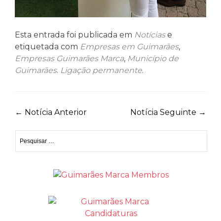
Esta entrada foi publicada em
Notícias
e
etiquetada com
Empresas em Guimarães
,
Empresas Guimarães Marca
,
Município de
Guimarães
.
Ligação permanente
.
Navegação
←
Notícia Anterior
Notícia Seguinte
→
de
Pesquisar
artigos
por: