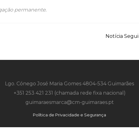
gação permanente
.
Notícia Segu
Lgo. Cónego José Maria Gomes 4804-534 Guimarães
+351 253 421 231 (chamada rede fixa nacional)
guimaraesmarca@cm-guimaraes.pt
Política de Privacidade e Segurança