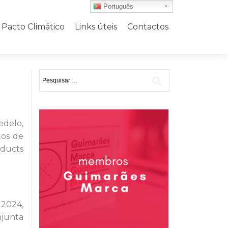
Português
Pacto Climático
Links úteis
Contactos
Pesquisar
por:
delo,
tos de
oducts
 2024,
njunta