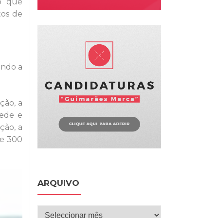
 o que
tos de
ando a
ção, a
sede e
ção, a
de 300
ARQUIVO
Arquivo