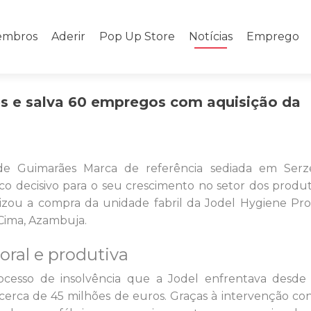
mbros
Aderir
Pop Up Store
Notícias
Emprego
s e salva 60 empregos com aquisição da
de Guimarães Marca de referência sediada em Serze
co decisivo para o seu crescimento no setor dos produ
izou a compra da unidade fabril da Jodel Hygiene Pr
 Cima, Azambuja.
oral e produtiva
ocesso de insolvência que a Jodel enfrentava desde
rca de 45 milhões de euros. Graças à intervenção co