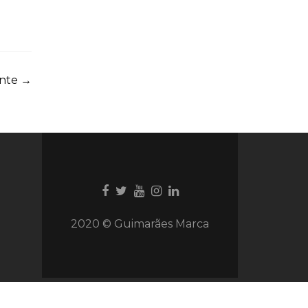
inte
→
Ligação
Ligação
Youtube
Ligação
Ligação
para
para
link
para
para
Facebook
Twitter
Instagram
Instagram
2020 © Guimarães Marca