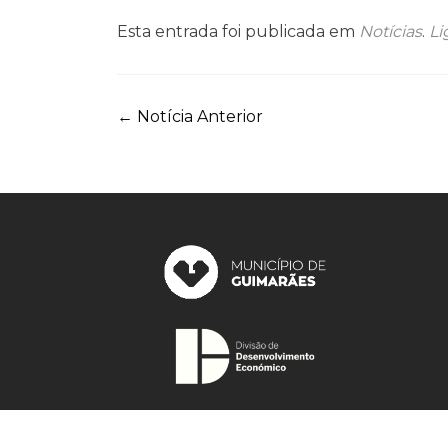
Esta entrada foi publicada em
Notícias
.
Li
Navegação
←
Notícia Anterior
de
artigos