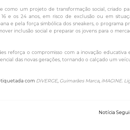
 como um projeto de transformação social, criado pa
 16 e os 24 anos, em risco de exclusão ou em situa
ana e pela força simbólica dos sneakers, o programa p
over inclusão social e preparar os jovens para o merc
ães reforça o compromisso com a inovação educativa
potencial das novas gerações, tornando o calçado um veíc
etiquetada com
DiVERGE
,
Guimarães Marca
,
iMAGINE
.
Li
Notícia Segu