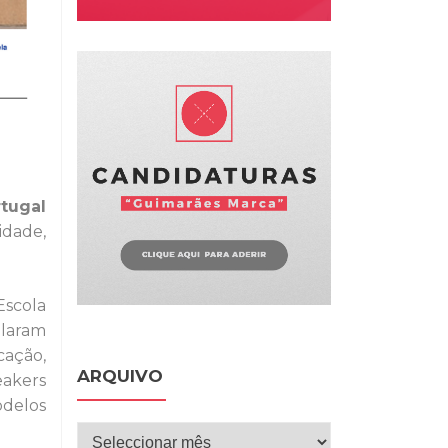
tugal
idade,
Escola
laram
ação,
ARQUIVO
eakers
odelos
Arquivo