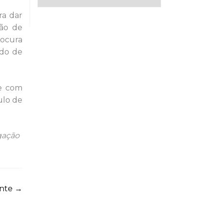
ra dar
ção de
rocura
ado de
 e com
ulo de
gação
inte
→