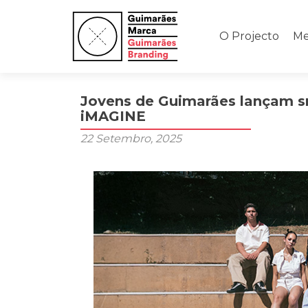
Saltar
para
O Projecto
Me
o
conteúdo
Jovens de Guimarães lançam sn
iMAGINE
22 Setembro, 2025