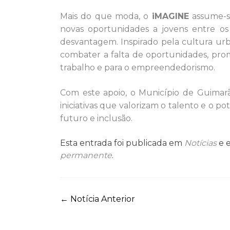
Mais do que moda, o
iMAGINE
assume-se
novas oportunidades a jovens entre os
desvantagem. Inspirado pela cultura urb
combater a falta de oportunidades, prom
trabalho e para o empreendedorismo.
Com este apoio, o Município de Guimar
iniciativas que valorizam o talento e o 
futuro e inclusão.
Esta entrada foi publicada em
Notícias
e 
permanente
.
Navegação
←
Notícia Anterior
de