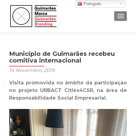
Português
ALTER
Município de Guimarães recebeu
comitiva internacional
14 Novembro, 2019
Visita promovida no âmbito da participação
no projeto URBACT Cities4CSR, na área de
Responsabilidade Social Empresarial.