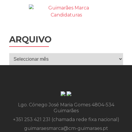
ARQUIVO
Arquivo
Lgo. Cónego José Maria Gomes 4804-534
Guimarães
+351 253 421 231 (chamada rede fixa nacional)
guimaraesmarca@cm-guimaraes.pt