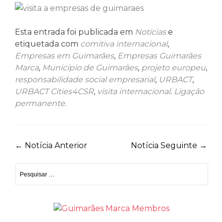
Esta entrada foi publicada em
Notícias
e
etiquetada com
comitiva internacional
,
Empresas em Guimarães
,
Empresas Guimarães
Marca
,
Município de Guimarães
,
projeto europeu
,
responsabilidade social empresarial
,
URBACT
,
URBACT Cities4CSR
,
visita internacional
.
Ligação
permanente
.
Navegação
←
Notícia Anterior
Notícia Seguinte
→
de
Pesquisar
artigos
por: