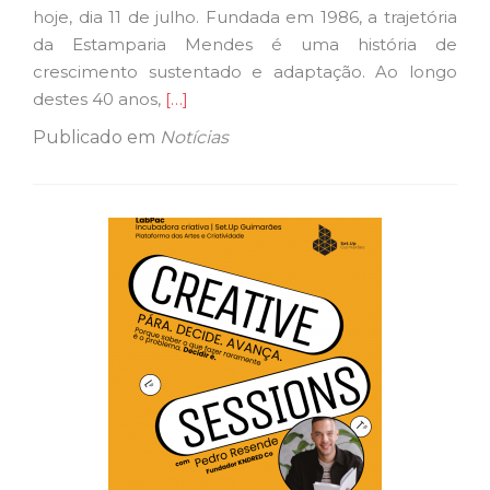
hoje, dia 11 de julho. Fundada em 1986, a trajetória
da Estamparia Mendes é uma história de
crescimento sustentado e adaptação. Ao longo
Ler
destes 40 anos,
[…]
mais
Publicado em
Notícias
sobreEstamparia
Mendes
celebra
40
anos
de
inovação
e
excelência
no
setor
têxtil