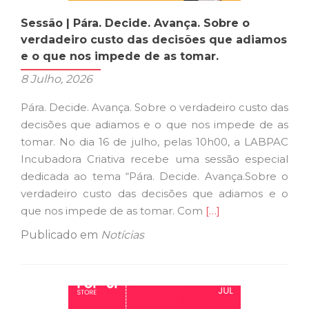
Sessão | Pára. Decide. Avança. Sobre o
verdadeiro custo das decisões que adiamos
e o que nos impede de as tomar.
8 Julho, 2026
Pára. Decide. Avança. Sobre o verdadeiro custo das
decisões que adiamos e o que nos impede de as
tomar. No dia 16 de julho, pelas 10h00, a LABPAC
Incubadora Criativa recebe uma sessão especial
dedicada ao tema “Pára. Decide. Avança.Sobre o
verdadeiro custo das decisões que adiamos e o
Ler
que nos impede de as tomar. Com
[…]
mais
Publicado em
Notícias
sobreSessão
|
Pára.
Decide.