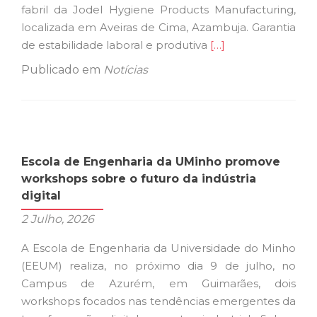
fabril da Jodel Hygiene Products Manufacturing,
localizada em Aveiras de Cima, Azambuja. Garantia
Ler
de estabilidade laboral e produtiva
[…]
mais
Publicado em
Notícias
sobreInterhigiene
expande
operações
e
salva
Escola de Engenharia da UMinho promove
60
workshops sobre o futuro da indústria
empregos
digital
com
2 Julho, 2026
aquisição
da
A Escola de Engenharia da Universidade do Minho
Jodel
(EEUM) realiza, no próximo dia 9 de julho, no
Campus de Azurém, em Guimarães, dois
workshops focados nas tendências emergentes da