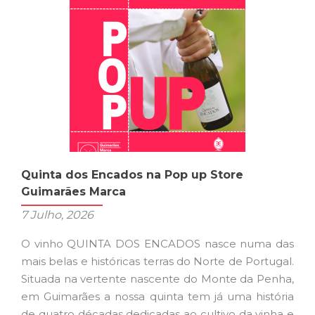
Avança.
Sobre
o
verdadeiro
custo
das
decisões
que
adiamos
e
Quinta dos Encados na Pop up Store
o
Guimarães Marca
que
7 Julho, 2026
nos
impede
O vinho QUINTA DOS ENCADOS nasce numa das
de
mais belas e históricas terras do Norte de Portugal.
as
Situada na vertente nascente do Monte da Penha,
tomar.
em Guimarães a nossa quinta tem já uma história
de quatro décadas dedicadas ao cultivo da vinha e