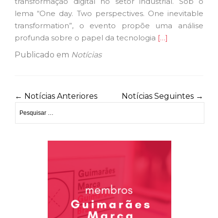
transformação digital no setor industrial. Sob o
lema “One day. Two perspectives. One inevitable
transformation”, o evento propõe uma análise
Ler
profunda sobre o papel da tecnologia
[…]
mais
Publicado em
Notícias
sobreEscola
de
Engenharia
←
Notícias Anteriores
Notícias Seguintes
→
da
Pesquisar
UMinho
por:
promove
workshops
sobre
o
futuro
da
indústria
digital