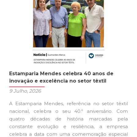
de
Programas
de
Apoio
ao
Emprego
e
Empreendedorismo
Estamparia Mendes celebra 40 anos de
inovação e excelência no setor têxtil
9 Julho, 2026
A Estamparia Mendes, referência no setor têxtil
nacional, celebra o seu 40.º aniversário. Com
quatro décadas de história marcadas pela
constante evolução e resiliência, a empresa
celebra a data com uma comemoração especial