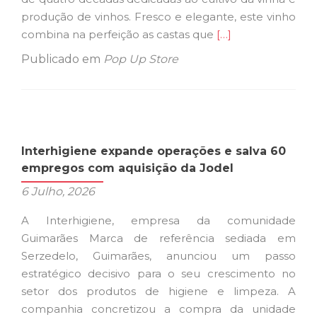
produção de vinhos. Fresco e elegante, este vinho
Ler
combina na perfeição as castas que
[…]
mais
Publicado em
Pop Up Store
sobreQuinta
dos
Encados
na
Pop
Interhigiene expande operações e salva 60
up
empregos com aquisição da Jodel
Store
6 Julho, 2026
Guimarães
Marca
A Interhigiene, empresa da comunidade
Guimarães Marca de referência sediada em
Serzedelo, Guimarães, anunciou um passo
estratégico decisivo para o seu crescimento no
setor dos produtos de higiene e limpeza. A
companhia concretizou a compra da unidade