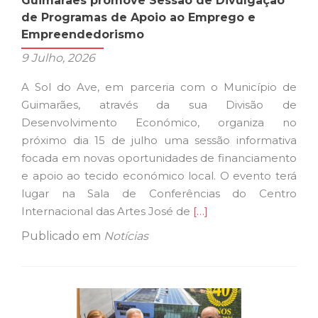
Guimarães promove Sessão de Divulgação
de Programas de Apoio ao Emprego e
Empreendedorismo
9 Julho, 2026
A Sol do Ave, em parceria com o Município de
Guimarães, através da sua Divisão de
Desenvolvimento Económico, organiza no
próximo dia 15 de julho uma sessão informativa
focada em novas oportunidades de financiamento
e apoio ao tecido económico local. O evento terá
lugar na Sala de Conferências do Centro
Ler
Internacional das Artes José de
[…]
mais
Publicado em
Notícias
sobreGuimarães
promove
Sessão
de
Divulgação