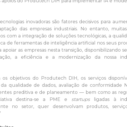
s apoios do Produtech DIH para implementar IA e mode
ecnologias inovadoras são fatores decisivos para aume
aptação das empresas industriais. No entanto, muit
os com a integração de soluções tecnológicas, a quali
a de ferramentas de inteligência artificial nos seus pro
poiar as empresas nesta transição, disponibilizando se
ção, a eficiência e a modernização da nossa indú
 os objetivos do Produtech DIH, os serviços disponí
te da qualidade de dados, avaliação de conformidade 
vertentes preditiva e de planeamento — bem como as reg
niciativa destina-se a PME e
startups
ligadas à indú
ente no setor, quer desenvolvam produtos, serviç
”