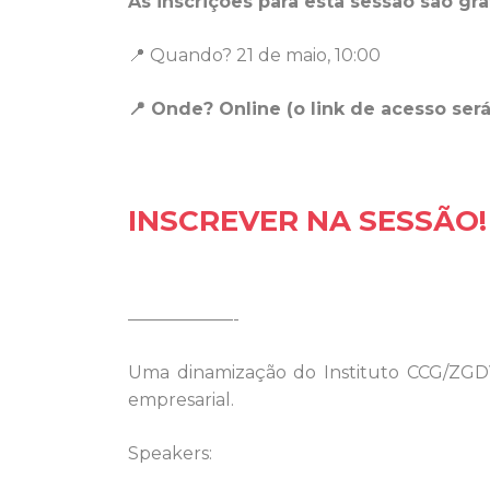
As inscrições para esta sessão são gra
📍 Quando? 21 de maio, 10:00
📍 Onde? Online (o link de acesso será
INSCREVER NA SESSÃO!
——————-
Uma dinamização do Instituto CCG/ZGDV
empresarial.
Speakers: