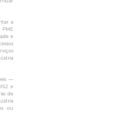
rnizar
ntar a
as PME
dade e
cessos
rviços
stria
veis —
NIS2 e
ras de
stria
os ou