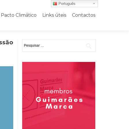
Português
Pacto Climático
Links úteis
Contactos
essão
Pesquisar
por: