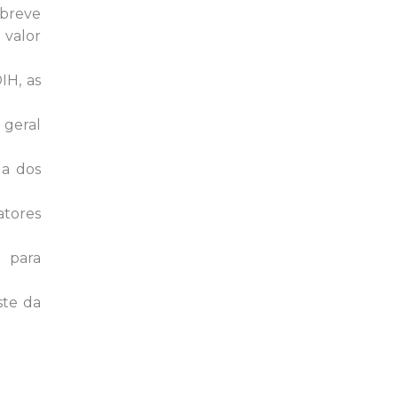
 breve
 valor
IH, as
 geral
da dos
tores
 para
ste da