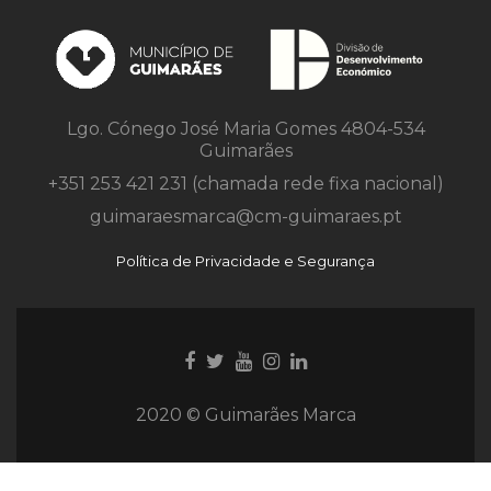
Lgo. Cónego José Maria Gomes 4804-534
Guimarães
+351 253 421 231 (chamada rede fixa nacional)
guimaraesmarca@cm-guimaraes.pt
Política de Privacidade e Segurança
Ligação
Ligação
Youtube
Ligação
Ligação
para
para
link
para
para
Facebook
Twitter
Instagram
Instagram
2020 © Guimarães Marca