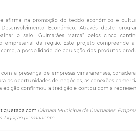
e afirma na promoção do tecido económico e cultu
 Desenvolvimento Económico. Através deste progra
lhar o selo “Guimarães Marca” pelos cinco contin
do empresarial da região. Este projeto compreende a
 como, a possibilidade de aquisição dos produtos prod
u com a presença de empresas vimaranenses, consider
ara as oportunidades de negócios, as conexões comercia
a edição confirmou a tradição e contou com a represe
etiquetada com
Câmara Municipal de Guimarães
,
Empres
s
.
Ligação permanente
.