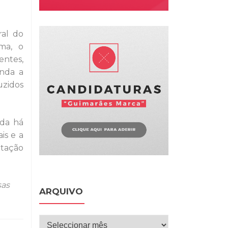
ral do
ma, o
entes,
inda a
uzidos
ada há
is e a
ntação
as
ARQUIVO
Arquivo