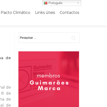
Português
Pacto Climático
Links úteis
Contactos
Pesquisar
por:
ana de
nal de
a 8 de
ana de
al de