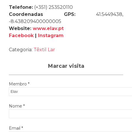
Telefone:
(+351) 253520110
Coordenadas GPS:
41.5449438,
-8.438209400000005
Website:
www.elav.pt
Facebook
|
Instagram
Categoria:
Têxtil Lar
Marcar visita
Membro *
Nome *
Email *