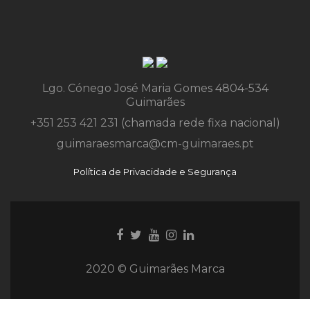
Lgo. Cónego José Maria Gomes 4804-534
Guimarães
+351 253 421 231 (chamada rede fixa nacional)
guimaraesmarca@cm-guimaraes.pt
Política de Privacidade e Segurança
Ligação
Ligação
Youtube
Ligação
Ligação
para
para
link
para
para
Facebook
Twitter
Instagram
Instagram
2020 © Guimarães Marca