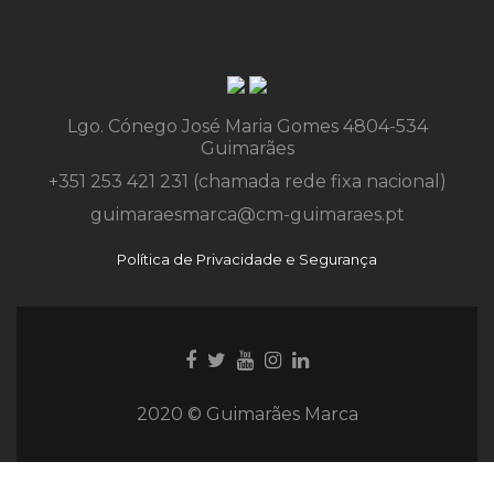
Lgo. Cónego José Maria Gomes 4804-534
Guimarães
+351 253 421 231 (chamada rede fixa nacional)
guimaraesmarca@cm-guimaraes.pt
Política de Privacidade e Segurança
Ligação
Ligação
Youtube
Ligação
Ligação
para
para
link
para
para
Facebook
Twitter
Instagram
Instagram
2020 © Guimarães Marca