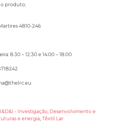
 do produto;
Martires 4810-246
ra: 8.30 – 12:30 e 14:00 – 18:00
3718242
nha@thelrc.eu
I&D&I - Investigação, Desenvolvimento e
ruturas e energia
,
Têxtil Lar