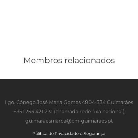
Membros relacionados
Lgo. Cónego José Maria Gomes 4804-534 Guimarães
+351 253 421 231 (chamada rede fixa nacional)
guimaraesmarca@cm-guimaraes.pt
Política de Privacidade e Segurança