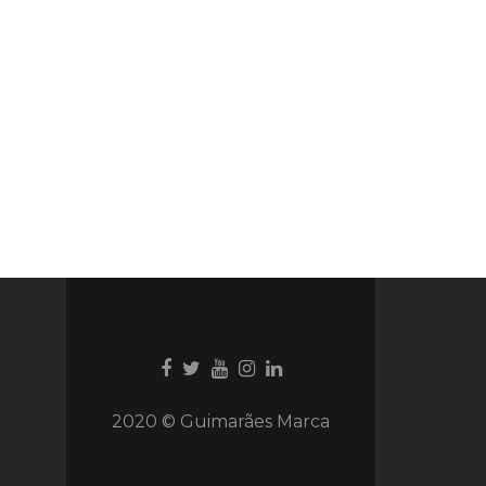
Ligação
Ligação
Youtube
Ligação
Ligação
para
para
link
para
para
Facebook
Twitter
Instagram
Instagram
2020 © Guimarães Marca