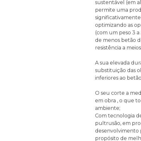
sustentável (em a
permite uma prod
significativament
optimizando as ope
(com um peso 3 a 5
de menos betão d
resistência a meio
A sua elevada dura
substituição das o
inferiores ao betão
O seu corte a med
em obra , o que t
ambiente;
Com tecnologia d
pultrusão, em pr
desenvolvimento p
propósito de melho