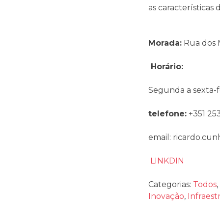
as características
Morada:
Rua dos 
Horário:
Segunda a sexta-fei
telefone:
+351 25
email:
ricardo.cu
LINKDIN
Categorias:
Todos
,
Inovação
,
Infraest