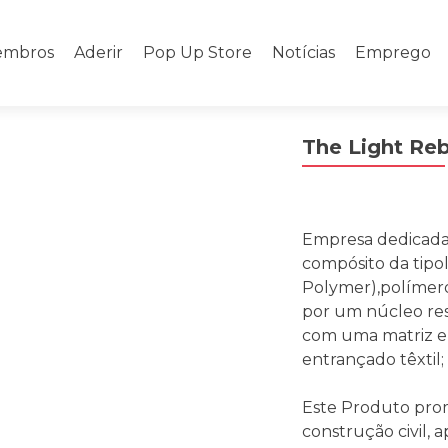
mbros
Aderir
Pop Up Store
Notícias
Emprego
The Light Re
Empresa dedicada 
compósito da tipo
Polymer),polímero
por um núcleo res
com uma matriz ep
entrançado têxtil;
Este Produto pro
construção civil,