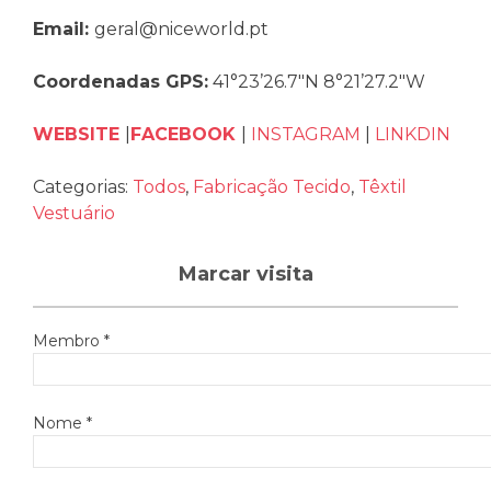
Email:
geral@niceworld.pt
Coordenadas GPS:
41°23’26.7″N 8°21’27.2″W
WEBSITE
|
FACEBOOK
|
INSTAGRAM
|
LINKDIN
Categorias:
Todos
,
Fabricação Tecido
,
Têxtil
Vestuário
Marcar visita
Membro *
Nome *