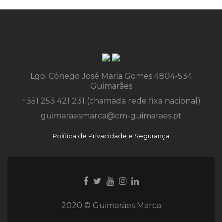
Lgo. Cónego José Maria Gomes 4804-534
Guimarães
+351 253 421 231 (chamada rede fixa nacional)
guimaraesmarca@cm-guimaraes.pt
Política de Privacidade e Segurança
Ligação
Ligação
Youtube
Ligação
Ligação
para
para
link
para
para
Facebook
Twitter
Instagram
Instagram
2020 © Guimarães Marca