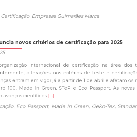
,
Certificação
,
Empresas Guimarães Marca
ncia novos critérios de certificação para 2025
025
rganização internacional de certificação na área dos tê
ntemente, alterações nos critérios de teste e certificaçã
ças entram em vigor já a partir de 1 de abril e afetam os 
d 100, Made In Green, STeP e Eco Passport. As novas 
Ler
 avanços científicos
[…]
mais
icação
,
Eco Passport
,
Made In Green
,
Oeko-Tex
,
Standar
sobreOeko-
Tex
anuncia
novos