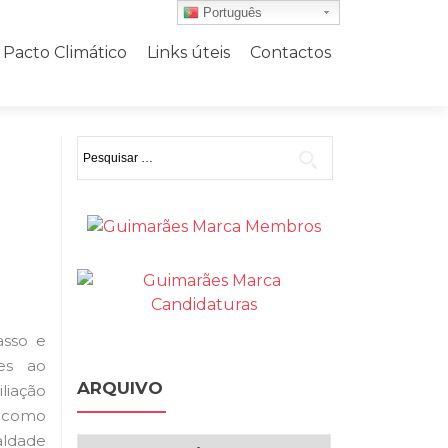
Português
Pacto Climático
Links úteis
Contactos
Pesquisar
por:
asso e
es ao
ARQUIVO
liação
m como
aldade
Arquivo