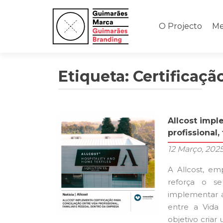
Saltar
para
O Projecto
Me
o
conteúdo
Etiqueta: Certificaçã
Allcost impl
profissional,
12 Março, 202
A Allcost, e
reforça o s
implementar a
entre a Vida 
objetivo criar