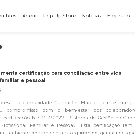
mbros
Aderir
Pop Up Store
Notícias
Emprego
o
ementa certificação para conciliação entre vida
 familiar e pessoal
5
mpresa da comunidade Guimarães Marca, dá mais um p
eu compromisso com o bem-estar dos colaborador
 certificação NP 4552:2022 – Sistema de Gestão da Conci
Profissional, Familiar e Pessoal. Esta certificação te
 um ambiente de trabalho mais equilibrado, garantindo igu