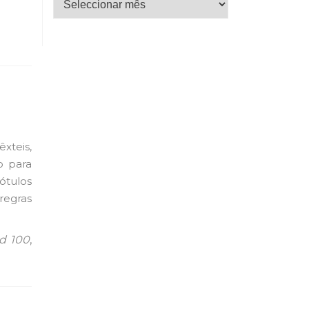
xteis,
o para
rótulos
regras
d 100
,