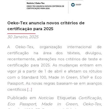
Oeko-Tex anuncia novos critérios de
certificação para 2025
30 Janeiro, 2025
A Oeko-Tex, organização internacional de
certificação na área dos têxteis, divulgou,
recentemente, alterações nos critérios de teste e
certificação para 2025. As mudanças entram em
vigor já a partir de 1 de abril e afetam os rótulos
com o Standard 100, Made In Green, STeP e Eco
Passport. As novas regras baseiam-se em avanços
Ler
científicos
[…]
mais
Publicado em
Notícias
Etiquetas
Certificação
,
sobreOeko-
Eco Passport
,
Made In Green
,
Oeko-Tex
,
Tex