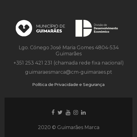
Lgo. Cónego José Maria Gomes 4804-534
Guimarães
+351 253 421 231 (chamada rede fixa nacional)
guimaraesmarca@cm-guimaraes.pt
Política de Privacidade e Segurança
Ligação
Ligação
Youtube
Ligação
Ligação
para
para
link
para
para
Facebook
Twitter
Instagram
Instagram
2020 © Guimarães Marca