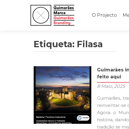
Saltar
para
O Projecto
Me
o
conteúdo
Etiqueta: Filasa
Guimarães ini
feito aqui
8 Maio, 2025
Guimarães, tr
reinventar-se 
Agora, o Muni
história, dan
tradição se mi