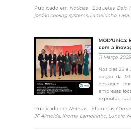
Publicado em
Notícias
Etiquetas
Belo 
jordão cooling systems
,
Lameirinho
,
Lasa
,
MOD’Unica: 
com a inova
11 Março, 2025
Nos dias 26 e 
edição da MO
destaque par
empresas loca
expositor, sub
Publicado em
Notícias
Etiquetas
Câmar
JF Almeida
,
Kroma
,
Lameirinho
,
Lunefe
,
M