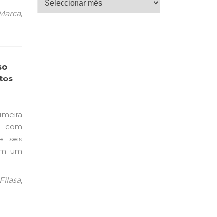
Marca
,
so
tos
imeira
l, com
e seis
com um
Filasa
,
Unica: