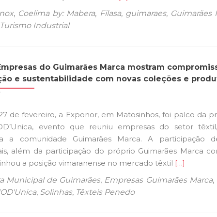
mais
Inox
,
Coelima by: Mabera
,
Filasa
,
guimaraes
,
Guimarães 
sobreGuimarães
Turismo Industrial
inicia
o
Turismo
Empresas do Guimarães Marca mostram compromis
Industrial:
ção e sustentabilidade com novas coleções e produ
o
futuro
da
27 de fevereiro, a Exponor, em Matosinhos, foi palco da pr
indústria
D’Unica, evento que reuniu empresas do setor têxti
está
a a comunidade Guimarães Marca. A participação d
a
is, além da participação do próprio Guimarães Marca 
ser
Ler
linhou a posição vimaranense no mercado têxtil
[…]
feito
mais
aqui
a Municipal de Guimarães
,
Empresas Guimarães Marca
,
sobreMOD’
OD'Unica
,
Solinhas
,
Têxteis Penedo
Empresas
do