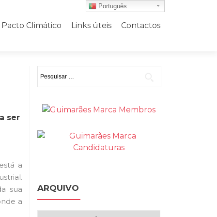
Português
Pacto Climático
Links úteis
Contactos
Pesquisar
por:
a ser
está a
trial.
ARQUIVO
da sua
onde a
Arquivo