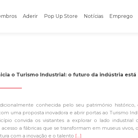
mbros
Aderir
Pop Up Store
Notícias
Emprego
cia o Turismo Industrial: o futuro da indústria está 
adicionalmente conhecida pelo seu património histórico, 
com uma proposta inovadora e abrir portas ao Turismo Indus
cípio convida os visitantes a explorar o lado industrial 
do acesso a fábricas que se transformam em museus vivos, 
Ler
stura com a inovação e o talento
[…]