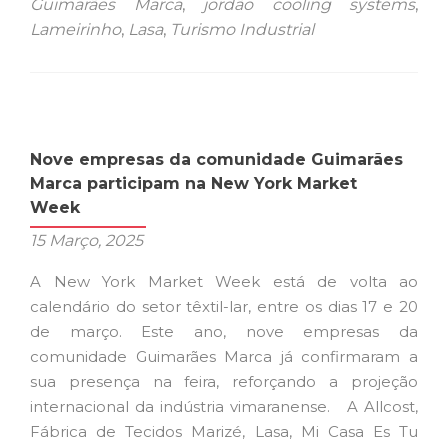
Guimarães Marca
,
jordão cooling systems
,
o
Lameirinho
,
Lasa
,
Turismo Industrial
Turismo
Industrial:
o
futuro
da
Nove empresas da comunidade Guimarães
indústria
Marca participam na New York Market
está
Week
a
15 Março, 2025
ser
feito
A New York Market Week está de volta ao
aqui
calendário do setor têxtil-lar, entre os dias 17 e 20
de março. Este ano, nove empresas da
comunidade Guimarães Marca já confirmaram a
sua presença na feira, reforçando a projeção
internacional da indústria vimaranense. A Allcost,
Fábrica de Tecidos Marizé, Lasa, Mi Casa Es Tu