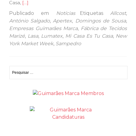
Ler
Casa,
[…]
mais
Publicado em
Notícias
Etiquetas
Allcost
,
sobreNove
António Salgado
,
Apertex
,
Domingos de Sousa
,
empresas
Empresas Guimarães Marca
,
Fábrica de Tecidos
da
Marizé
,
Lasa
,
Lumatex
,
Mi Casa Es Tu Casa
,
New
comunidade
York Market Week
,
Sampedro
Guimarães
Marca
participam
Pesquisar
na
por:
New
York
Market
Week