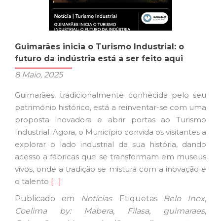
Guimarães inicia o Turismo Industrial: o
futuro da indústria está a ser feito aqui
8 Maio, 2025
Guimarães, tradicionalmente conhecida pelo seu
património histórico, está a reinventar-se com uma
proposta inovadora e abrir portas ao Turismo
Industrial. Agora, o Município convida os visitantes a
explorar o lado industrial da sua história, dando
acesso a fábricas que se transformam em museus
vivos, onde a tradição se mistura com a inovação e
Ler
o talento
[…]
mais
Publicado em
Notícias
Etiquetas
Belo Inox
,
sobreGuimarães
Coelima by: Mabera
,
Filasa
,
guimaraes
,
inicia