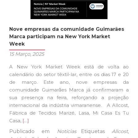
Nove empresas da comunidade Guimarães
Marca participam na New York Market
Week
15 Março, 2025
A New York Market Week está de volta ao
calendário do setor têxtil-lar, entre os dias 17 e 20
de março. Este ano, nove empresas da
comunidade Guimarães Marca já confirmaram a
sua presença na feira, reforçando a projeção
internacional da indústria vimaranense. A Allcost,
Fábrica de Tecidos Marizé, Lasa, Mi Casa Es Tu
Ler
Casa,
[…]
mais
Publicado em
Notícias
Etiquetas
Allcost
,
sobreNove