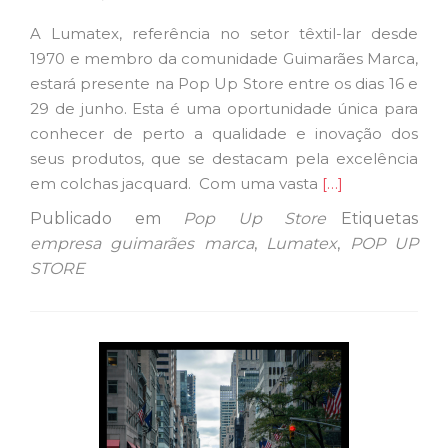
cliente
A Lumatex, referência no setor têxtil-lar desde
contemporâneo
1970 e membro da comunidade Guimarães Marca,
estará presente na Pop Up Store entre os dias 16 e
29 de junho. Esta é uma oportunidade única para
conhecer de perto a qualidade e inovação dos
seus produtos, que se destacam pela excelência
Ler
em colchas jacquard. Com uma vasta
[…]
mais
Publicado em
Pop Up Store
Etiquetas
sobreLumatex
empresa guimarães marca
,
Lumatex
,
POP UP
chega
STORE
à
Pop
Up
Store
do
Guimarães
Marca