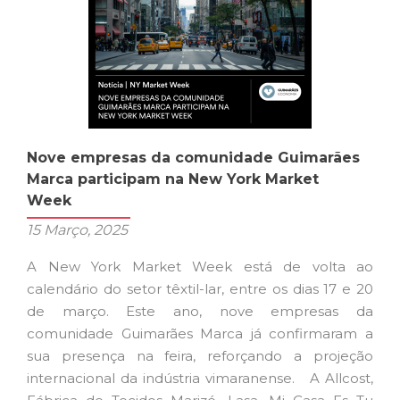
de
16
a
29
de
junho
Nove empresas da comunidade Guimarães
Marca participam na New York Market
Week
15 Março, 2025
A New York Market Week está de volta ao
calendário do setor têxtil-lar, entre os dias 17 e 20
de março. Este ano, nove empresas da
comunidade Guimarães Marca já confirmaram a
sua presença na feira, reforçando a projeção
internacional da indústria vimaranense. A Allcost,