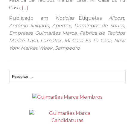
Fábrica de Tecidos Marizé, Lasa, Mi Casa Es Tu
Ler
Casa,
[…]
mais
Publicado em
Notícias
Etiquetas
Allcost
,
sobreNove
António Salgado
,
Apertex
,
Domingos de Sousa
,
empresas
Empresas Guimarães Marca
,
Fábrica de Tecidos
da
Marizé
,
Lasa
,
Lumatex
,
Mi Casa Es Tu Casa
,
New
comunidade
York Market Week
,
Sampedro
Guimarães
Marca
participam
Pesquisar
na
por:
New
York
Market
Week