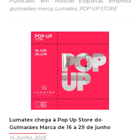
Publicado em
Notícias
Etiquetas
empresa
sobre“O
guimarães marca
,
Lumatex
,
POP UP STORE
desafio
é
tornar
uma
colcha
multifuncional”,
diz
administrador
da
Lumatex,
que
aposta
nesta
solução
Lumatex chega à Pop Up Store do
para
Guimarães Marca de 16 a 29 de junho
responder
14 Junho, 2025
ao