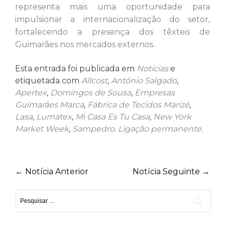
representa mais uma oportunidade para
impulsionar a internacionalização do setor,
fortalecendo a presença dos têxteis de
Guimarães nos mercados externos.
Esta entrada foi publicada em
Notícias
e
etiquetada com
Allcost
,
António Salgado
,
Apertex
,
Domingos de Sousa
,
Empresas
Guimarães Marca
,
Fábrica de Tecidos Marizé
,
Lasa
,
Lumatex
,
Mi Casa Es Tu Casa
,
New York
Market Week
,
Sampedro
.
Ligação permanente
.
Navegação
←
Notícia Anterior
Notícia Seguinte
→
de
Pesquisar
artigos
por: