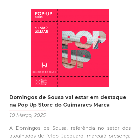
participam
na
New
York
Market
Week
Domingos de Sousa vai estar em destaque
na Pop Up Store do Guimarães Marca
10 Março, 2025
A Domingos de Sousa, referência no setor dos
atoalhados de felpo Jacquard, marcará presença