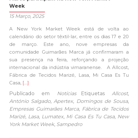
Week
15 Março, 2025
A New York Market Week está de volta ao
calendário do setor têxtil-lar, entre os dias 17 e 20
de março. Este ano, nove empresas da
comunidade Guimarães Marca já confirmaram a
sua presença na feira, reforçando a projeção
internacional da indústria vimaranense. A Allcost,
Fábrica de Tecidos Marizé, Lasa, Mi Casa Es Tu
Ler
Casa,
[…]
mais
Publicado em
Notícias
Etiquetas
Allcost
,
sobreNove
António Salgado
,
Apertex
,
Domingos de Sousa
,
empresas
Empresas Guimarães Marca
,
Fábrica de Tecidos
da
Marizé
,
Lasa
,
Lumatex
,
Mi Casa Es Tu Casa
,
New
comunidade
York Market Week
,
Sampedro
Guimarães
Marca