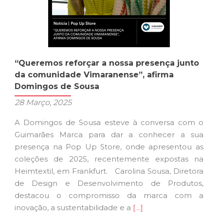
“Queremos reforçar a nossa presença junto
da comunidade Vimaranense”, afirma
Domingos de Sousa
28 Março, 2025
A Domingos de Sousa esteve à conversa com o
Guimarães Marca para dar a conhecer a sua
presença na Pop Up Store, onde apresentou as
coleções de 2025, recentemente expostas na
Heimtextil, em Frankfurt. Carolina Sousa, Diretora
de Design e Desenvolvimento de Produtos,
destacou o compromisso da marca com a
Ler
inovação, a sustentabilidade e a
[…]