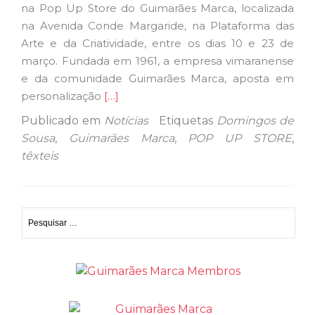
na Pop Up Store do Guimarães Marca, localizada
na Avenida Conde Margaride, na Plataforma das
Arte e da Criatividade, entre os dias 10 e 23 de
março. Fundada em 1961, a empresa vimaranense
e da comunidade Guimarães Marca, aposta em
Ler
personalização
[…]
mais
Publicado em
Notícias
Etiquetas
Domingos de
sobreDomingos
Sousa
,
Guimarães Marca
,
POP UP STORE
,
de
têxteis
Sousa
vai
estar
Pesquisar
em
por:
destaque
na
Pop
Up
Store