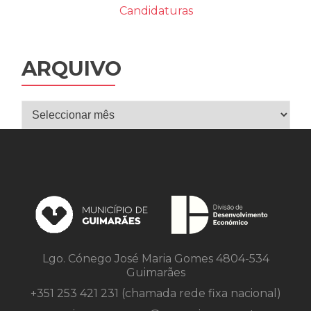
do
Guimarães
Marca
ARQUIVO
Arquivo
Lgo. Cónego José Maria Gomes 4804-534
Guimarães
+351 253 421 231 (chamada rede fixa nacional)